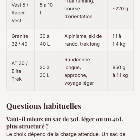
Trail running,
Vest 5 /
5 à 10
course
~220 g
Racer
L
d’orientation
Vest
Granite
30 à
Alpinisme, ski de
1,1 à
32 / 40
40 L
rando, trek long
1,4 kg
Randonnée
AT 30 /
20 à
longue,
850 g
Elite
30 L
approche,
à 1,1 kg
Trek
voyage léger
Questions habituelles
Vaut-il mieux un sac de 30L léger ou un 40L
plus structuré ?
Le choix dépend de la charge attendue. Un sac de