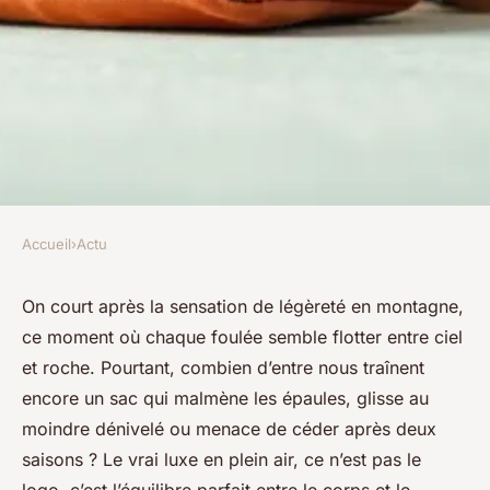
Accueil
›
Actu
ACTU
Offres incroyables sur les sacs
On court après la sensation de légèreté en montagne,
ce moment où chaque foulée semble flotter entre ciel
à dos La Sportiva en 2023
et roche. Pourtant, combien d’entre nous traînent
encore un sac qui malmène les épaules, glisse au
Héliodore
•
19/05/2026 07:38
•
10 min de lecture
moindre dénivelé ou menace de céder après deux
saisons ? Le vrai luxe en plein air, ce n’est pas le