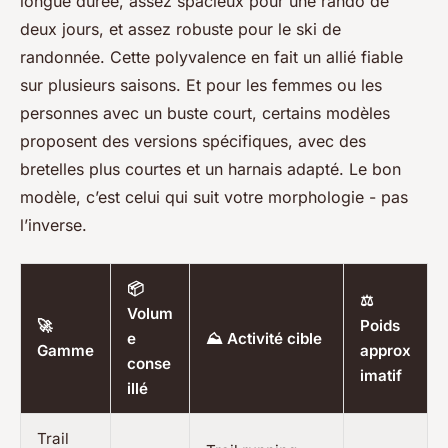
longue durée, assez spacieux pour une rando de
deux jours, et assez robuste pour le ski de
randonnée. Cette polyvalence en fait un allié fiable
sur plusieurs saisons. Et pour les femmes ou les
personnes avec un buste court, certains modèles
proposent des versions spécifiques, avec des
bretelles plus courtes et un harnais adapté. Le bon
modèle, c’est celui qui suit votre morphologie - pas
l’inverse.
📦
⚖️
Volum
🚀
Poids
e
⛰️ Activité cible
Gamme
approx
conse
imatif
illé
Trail